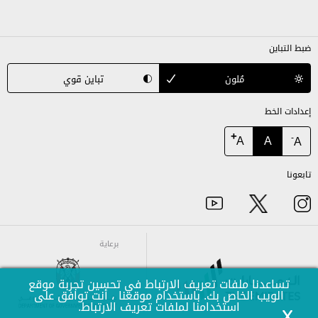
ضبط التباين
مُلون
تباين قوي
إعدادات الخط
+
A
A
-
A
تابعونا
برعاية
تساعدنا ملفات تعريف الارتباط في تحسين تجربة موقع
الويب الخاص بك. باستخدام موقعنا ، أنت توافق على
استخدامنا لملفات تعريف الارتباط.
برعاية
X
برعاية