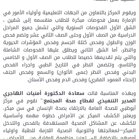
ويقوم المركز بالتعاون من الجهات التعليمية وأولياء الأمور في
الإمارة بعمل فحوصات مبكرة للطلاب
منقسمه
إلى شقين ،
الشق الأول الفحوصات السنوية والتي تشمل جميع المراحل
الدراسية من الصف الأول وحتى الصف الثاني عشر وتضم فحص
الوزن والطول وفحص كتلة الجسم وفحص المؤشرات الحيوية
والنظر، أما الشق الثاني ويطلق عليها الفحوصات الشاملة
والتي يتم تقديمها خصيصا للطلاب من الصف الأول و الخامس
والتاسع، وتتضمن النظر في التاريخ الطبي واجراء الفحص
البدني وفحص النظر (عمى الألوان) والسمع وفحص الجنف
(إنحناء العمود الفقري) وفحص الدم وفحص الأسنان.
وبهذه المناسبة قالت
سعادة الدكتورة أمنيات الهاجري
المدير التنفيذي لقطاع صحة المجتمع
:" نقوم في مركز
أبوظبي للصحة العامة بالارتقاء بصحة الإنسان في سن مبكر،
ويعتبر الكشف المبكر عن الأمراض خطوة مهمه وأساسية
للكشف عن المشاكل الصحية المستهدفة بالفحص والتدخل
المبكر
لمعالجتها والتوعية الصحية اللازمة للطلبة واولياء
أمورهم بالإضافة إلى تعزيز منظومة الوقاية من الأمراض ،