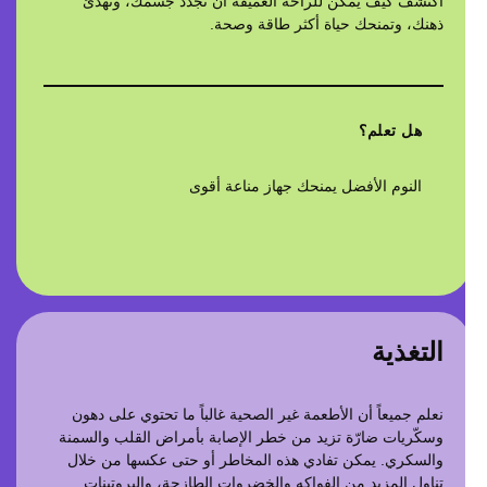
اكتشف كيف يمكن للراحة العميقة أن تُجدّد جسمك، وتهدّئ
ذهنك، وتمنحك حياة أكثر طاقة وصحة.
هل تعلم؟
النوم الأفضل يمنحك جهاز مناعة أقوى
التغذية
نعلم جميعاً أن الأطعمة غير الصحية غالباً ما تحتوي على دهون
وسكّريات ضارّة تزيد من خطر الإصابة بأمراض القلب والسمنة
والسكري. يمكن تفادي هذه المخاطر أو حتى عكسها من خلال
تناول المزيد من الفواكه والخضروات الطازجة، والبروتينات