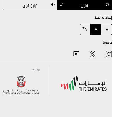
مُلون
تباين قوي
إعدادات الخط
+
-
A
A
A
تابعونا
برعاية
برعاية
برعاية