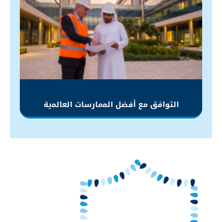
التوافق مع أفضل اﻟﻤمارسات العاﻟﻤية