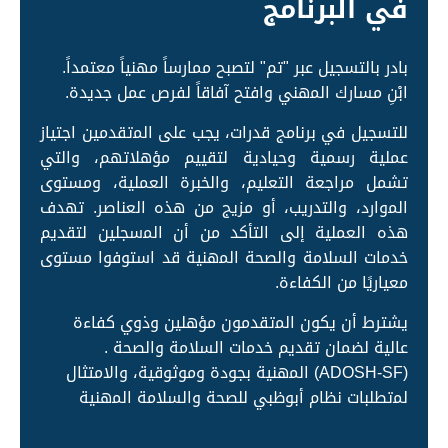
في البرنامج
بادر بالتسجيل عبر "تم" لتصبح ممارساً مهنياً معتمداً.
ابْنِ مسارك اﻟﻤهني وافتح آفاقاً لفرص عمل جديدة.
للتسجيل في برنامج قدرات، يجب على اﻟﻤتقدمين اجتياز
عملية رسمية وحيادية لتقييم مؤهلاتهم، والتي
تشمل مراجعة التعليم، والخبرة العملية، ومستوى
اﻟﻤوارد، والتدريب، أو مزيج من هذه العناصر. تهدف
هذه العملية إلى التأكد من أن اﻟﻤسجلين لتقديم
خدمات السلامة والصحة اﻟﻤهنية قد استوفوا مستوى
معياريًا من الكفاءة.
يشترط أن يكون اﻟﻤتقدمون مؤهلين وذوي كفاءة
عالية لضمان تقديم خدمات السلامة والصحة .
(ADOSH-SF) اﻟﻤهنية بجودة وموثوقية، والامتثال
ﻟﻤتطلبات نظام أبوظبي للصحة والسلامة اﻟﻤهنية