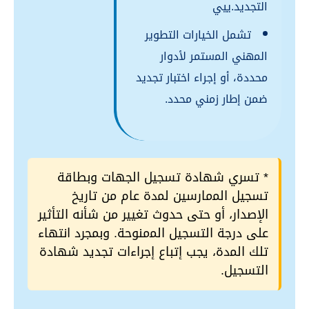
التجديد.ييي
تشمل الخيارات التطوير
اﻟﻤهني اﻟﻤستمر لأدوار
محددة، أو إجراء اختبار تجديد
ضمن إطار زمني محدد.
* تسري شهادة تسجيل الجهات وبطاقة
تسجيل اﻟﻤمارسين ﻟﻤدة عام من تاريخ
الإصدار، أو حتى حدوث تغيير من شأنه التأثير
على درجة التسجيل اﻟﻤمنوحة. وبمجرد انتهاء
تلك اﻟﻤدة، يجب إتباع إجراءات تجديد شهادة
التسجيل.