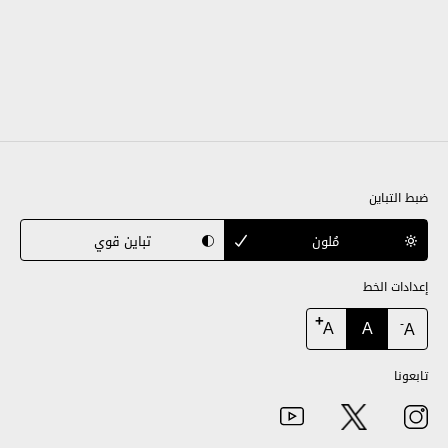
ضبط التباين
مُلون
تباين قوي
إعدادات الخط
+
A
A
-
A
تابعونا