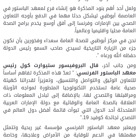
ولعل أحد أهم بنود المذكرة هو إنشاء فرع لمعهد الباستور في
العاصمة أبوظبي ليشكل حدثا مهما في الدفع بأوجه التعاون
الصحي بين الإمارات وفرنسا إلى أفق أوسع يخدم برامج الصحة
العامة محليا واقليميا وعالمياً.
نحن في مركز أبوظبي للصحة العامة سعداء وفخورين بأن نكون
جزء من الزيارة التاريخية لسيدي صاحب السمو رئيس الدولة
حفظه الله ورعاه ".
ومن جانب آخر،
قال البروفيسور ستيوارت كول رئيس
معهد الباستور الفرنسي
: " تعدّ هذه المذكرة تفاهم أساساً
للتعاون الوثيق والتواصل والتنسيق، وتعزيزاً لقدراتنا كهيئة
صحية عامة تستخدم التكنولوجيا المتطورة لمواجه الأوبئة
ومراقبتها والتصدي لها، بالإضافة إلى تبادل المعلومات ذات
العلاقة بالصحة العامة والوقائية مع دولة الإمارات العربية
المتحدثة أحد الدول التي تبوأت قائمة أفضل دول العالم في
التصدي لجائحة كوفيد 19."
ويعتبر
معهد الباستور الفرنسي مؤسسة غير ربحية وتتمثل
مهمتها في الدعم للوقاية من الأمراض وعلاجها، وخاصة