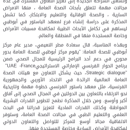
وتسعى الشراكة الجديدة إلى تعزيز التعاون المشترك في عدة
مجالات مهمة تتعلق بأبحاث الصحة العامة ، منها الامراض
السارية ، والصحة الوقائية والتعليم والابتكار، كما تشمل
المذكرة على دراسة إنشاء فرع لمعهد الباستور في أبوظبي
ليساهم في تكامل الأبحاث الطبية لمكافحة مسببات الأمراض
وخاصة المستجدة منها في المنطقة والعالم
.
وبهذه المناسبة، قال سعادة مطر النعيمي، مدير عام مركز
أبوظبي للصحة العامة: "يقوم مركز أبوظبي للصحة العامة بدور
محوري في دعم أحد البرامج الرئيسية للمجال الصحي ضمن
برنامج الحوار الفرنسي الإماراتي الاستراتيجي
"UAE -France
Strategic dialogue"
، حيث يشكل التعاون مع هيئات الصحة
العامة العالمية الرائدة في الاتحاد الأوربي والجمهورية
الفرنسية، مثل معهد باستور الفرنسي خطوة مهمة وتاريخية
نحو الارتقاء بالتعاون بين الدولتين في المجال الصحي إلى آفاق
أكبر وأوسع. ومن خلال المذكرة نطمح لتطوير القدرات البشرية
المواطنة وكذلك القدرات المادية لتعزيز قدراتنا في البحث
العلمي والتعليم الطبي في مجالات الصحة العامة، وستوفر
الاتفاقية مجالا أوسع للمركز للتواصل والتعاون الدولي
لمكافحة الأمراض السارية وخاصة المستجدة منها.