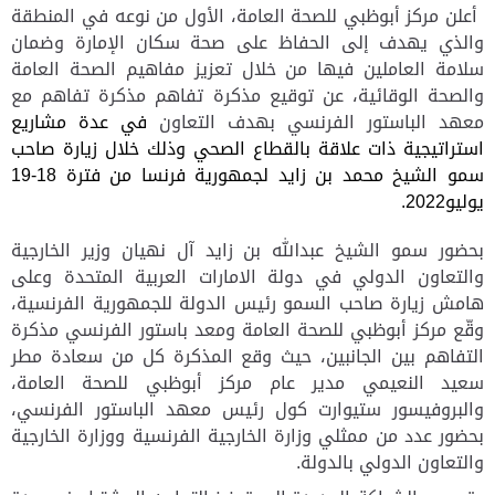
أعلن مركز أبوظبي
ل
لصحة العامة، الأول من نوعه في المنطقة
والذي يهدف إلى الحفاظ على صحة سكان الإمارة وضمان
سلامة العاملين فيها من خلال تعزيز مفاهيم الصحة العامة
والصحة الوقائية،
عن توقيع مذكرة تفاهم مذكرة تفاهم
مع
معهد الباستور الفرنسي بهدف
التعاون
في عدة مشاريع
استراتيجية ذات علاقة بالقطاع الصحي وذلك خلال زيارة صاحب
سمو الشيخ محمد بن زايد لجمهورية فرنسا من فترة 18-19
يوليو2022.
بحضور سمو الشيخ عبدالله بن زايد آل نهيان وزير الخارجية
والتعاون الدولي في دولة الامارات العربية المتحدة وعلى
هامش زيارة صاحب السمو رئيس الدولة للجمهورية الفرنسية،
وقّع مركز أبوظبي للصحة العامة ومعد باستور الفرنسي مذكرة
التفاهم بين الجانبين، حيث وقع المذكرة كل من سعادة مطر
سعيد النعيمي مدير عام مركز أبوظبي للصحة العامة،
والبروفيسور ستيوارت كول رئيس معهد الباستور الفرنسي،
بحضور عدد من ممثلي وزارة الخارجية الفرنسية ووزارة الخارجية
والتعاون الدولي بالدولة
.