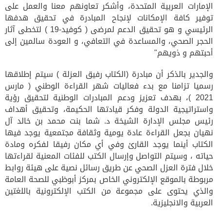
الإمارات العربية المتحدة، وأشكر تعاونهم معنا والعمل على
توفير كافة الإمكانات لإنجاح المبادرة في تحقيق هدفها
الرئيسي و هو تحقيق الدعم لمرضى
(
كوفيد
-19 )
لتخطى آثار
الحجر الصحي، والمساعدة في التعافي، و العودة سالمين إلى
أحبتهم و ذويهم
"
والجدير بالذكر أن مبادرة
(
الكتاب رفيق العزلة
)
سيتم إطلاقها
رسميا تزامنا مع بدء فعاليات شهر القراءة الوطني
(
مارس
2021 )
، بهدف تعزيز ودعم المبادرات الوطنية لتحقيق رؤية
واستراتيجية الدولة وفكر قيادتها الحكيمة، وتحقيق أهداف
رئيس مجلس الإدارة الشيخة د
.
شما بنت محمد بن خالد آل
نهيان بجعل القراءة عادة يومية وثقافة مجتمعية يوجد فيها
الكتاب أينما يوجد القارئ وفي أي مكان رفيقا لفكره ومادة
حياته ، وسيتم التواصل وإرسال الكتب للفئات المعنية لقراءتها
خلال فترة العزل الصحي
عن طريق رسائل نصية على هيئة روابط
مربوطة بالموقع الإلكتروني الخاص بمركز أبوظبي للصحة العامة
والذي يحتوى على مجموعة من الكتب الإلكترونية باللغتين
العربية والانجليزية.