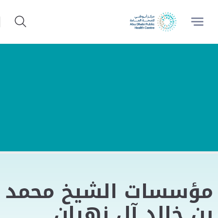
مؤسسات الشيخ محمد
بن خالد آل نهيان