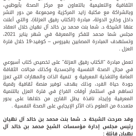
الثقافية والتعليمية بالتعاون مع مركز الصحة بأبوظبي،
وبالشراكة مع مكتبة زايد المركزية ومجموعة من دور النشر
داخل وخارج الدولة، مبادرة
(
الكتاب رفيق العزلة
)
، والتي أعلنت
عنها الشيخة د
.
شما بنت محمد بن خالد آل نهيان خلال انعقاد
مجلس شما محمد للفكر والمعرفة في شهر يناير
2021
،
وتستهدف المبادرة المصابين بفيروس
–
كوفيد
-19
خلال فترة
العزل
.
تعمل مبادرة
"
الكتاب رفيق العزلة
"
على تخصيص كتاب أسبوعي
في مجال الصحة النفسية والجسدية وكذلك مجالات الثقافة
العامة والتغذية المعرفية و تنمية الذات والمهارات التي تعزز
جودة حياة الفرد، وذلك بهدف توفير منصة ثقافية رقمية
تساهم في استثمار أوقات الفراغ في فترة العزل بالتنمية
المعرفية وإيجاد نافذة يطل القارئ من خلالها على بحور
متعددة من العلوم ذات الأثر الإيجابي على الصحة النفسية
.
وقد صرحت الشيخة د
.
شما بنت محمد بن خالد آل نهيان
رئيس مجلس إدارة مؤسسات الشيخ محمد بن خالد آل
نهيان قائلة
: