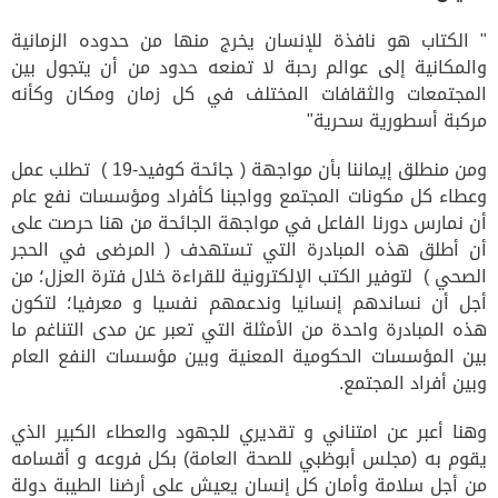
"
الكتاب هو نافذة للإنسان يخرج منها من حدوده الزمانية
والمكانية إلى عوالم رحبة لا تمنعه حدود من أن يتجول بين
المجتمعات والثقافات المختلف في كل زمان ومكان وكأنه
مركبة أسطورية سحرية
"
ومن منطلق إيماننا بأن مواجهة
(
جائحة كوفيد
-19 )
تطلب عمل
وعطاء كل مكونات المجتمع وواجبنا كأفراد ومؤسسات نفع عام
أن نمارس دورنا الفاعل في مواجهة الجائحة من هنا حرصت على
أن أطلق هذه المبادرة التي تستهدف
(
المرضى في الحجر
الصحي
)
لتوفير الكتب الإلكترونية للقراءة خلال فترة العزل؛ من
أجل أن نساندهم إنسانيا وندعمهم نفسيا و معرفيا؛ لتكون
هذه المبادرة واحدة من الأمثلة التي تعبر عن مدى التناغم ما
بين المؤسسات الحكومية المعنية وبين مؤسسات النفع العام
وبين أفراد المجتمع
.
وهنا أعبر عن امتناني و تقديري للجهود والعطاء الكبير الذي
يقوم به
(
مجلس أبوظبي للصحة العامة
)
بكل فروعه و أقسامه
من أجل سلامة وأمان كل إنسان يعيش على أرضنا الطيبة دولة