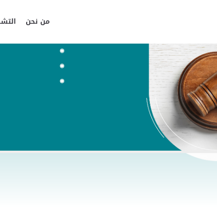
من نحن
التشر